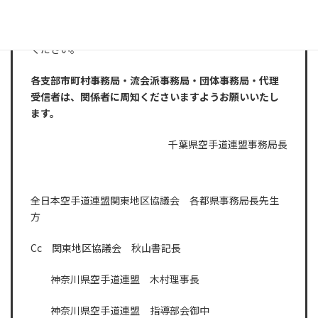
各自でお申し込みいただけます。
受講資格のある方はふるって資格取得にチャレンジして
ください。
各支部市町村事務局・流会派事務局・団体事務局・代理
受信者は、関係者に周知くださいますようお願いいたし
ます。
千葉県空手道連盟事務局長
全日本空手道連盟関東地区協議会 各都県事務局長先生
方
Cc 関東地区協議会 秋山書記長
神奈川県空手道連盟 木村理事長
神奈川県空手道連盟 指導部会御中