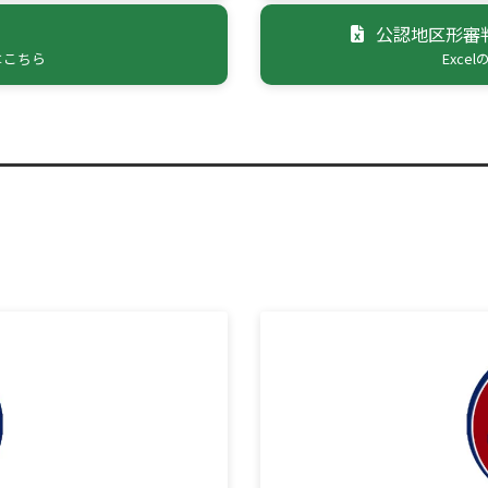
公認地区形審
はこちら
Exc