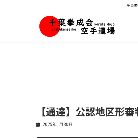
コ
ナ
千葉拳
ン
ビ
テ
ゲ
ン
ー
ツ
シ
へ
ョ
ス
ン
キ
に
ッ
移
プ
動
【通達】公認地区形審
2025年1月30日