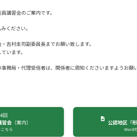
判員講習会のご案内です。
込みください。
会・吉村圭司副委員長までお願い致します。
しています。
体事務局・代理受信者は、関係者に周知くださいますようお願
4回
講習会
（案内）
公認地区『
はこちら
Wor