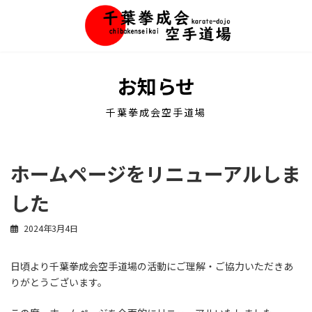
コ
ナ
ン
ビ
テ
ゲ
ン
ー
ツ
シ
へ
ョ
お知らせ
ス
ン
キ
に
千葉拳成会空手道場
ッ
移
プ
動
ホームページをリニューアルしま
した
2024年3月4日
日頃より千葉拳成会空手道場の活動にご理解・ご協力いただきあ
りがとうございます。